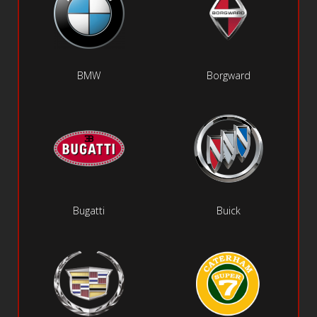
BMW
Borgward
Bugatti
Buick