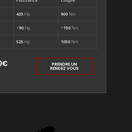
Puissance
Couple
435
Hp
900
Nm
+
90
Hp
+
150
Nm
525
Hp
1050
Nm
0€
PRENDRE UN
RENDEZ VOUS