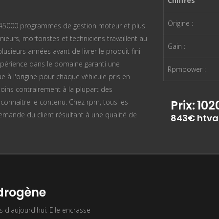
Chiffres
Origine :
n 45000 programmes de gestion moteur et plus
ieurs, mortoristes et techniciens travaillent au
Gain :
sieurs années avant de livrer le produit fini
périence dans le domaine garanti une
Rpmpower :
ue à l'origine pour chaque véhicule pris en
oins contrairement à la plupart des
n connaitre le contenu. Chez rpm, tous les
Prix:
102
mande du client résultant à une qualité de
843€ htva
ydrogène
s d'aujourd'hui. Elle encrasse