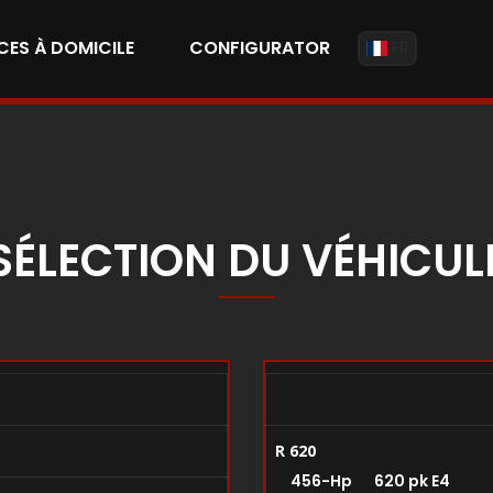
CES À DOMICILE
CONFIGURATOR
FR
SÉLECTION DU VÉHICUL
R 620
456-Hp 620 pk E4