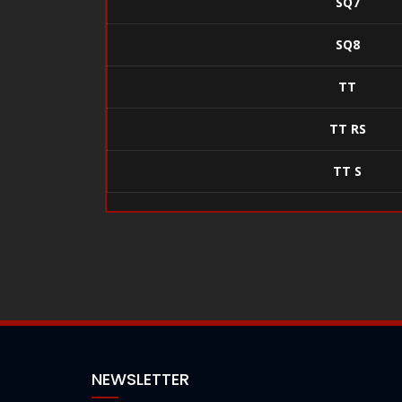
SQ7
SQ8
TT
TT RS
TT S
NEWSLETTER