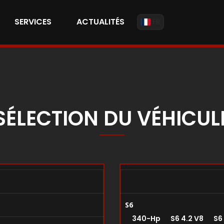
SERVICES
ACTUALITÉS
FR
SÉLECTION DU VÉHICUL
S6
340-Hp S6 4.2 V8 S6